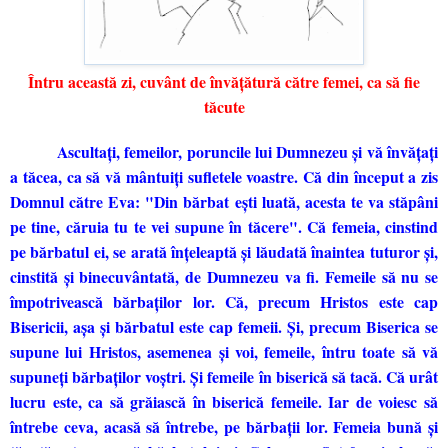
Întru această zi, cuvânt de învăţătură către femei, ca să fie
tăcute
Ascultaţi, femeilor, poruncile lui Dumnezeu şi vă învăţaţi
a tăcea, ca să vă mântuiţi sufletele voastre. Că din început a zis
Domnul către Eva: "Din bărbat eşti luată, acesta te va stăpâni
pe tine, căruia tu te vei supune în tăcere". Că femeia, cinstind
pe bărbatul ei, se arată înţeleaptă şi lăudată înaintea tuturor şi,
cinstită şi binecuvântată, de Dumnezeu va fi. Femeile să nu se
împotrivească bărbaţilor lor. Că, precum Hristos este cap
Bisericii, aşa şi bărbatul este cap femeii. Şi, precum Biserica se
supune lui Hristos, asemenea şi voi, femeile, întru toate să vă
supuneţi bărbaţilor voştri. Şi femeile în biserică să tacă. Că urât
lucru este, ca să grăiască în biserică femeile. Iar de voiesc să
întrebe ceva, acasă să întrebe, pe bărbaţii lor. Femeia bună şi