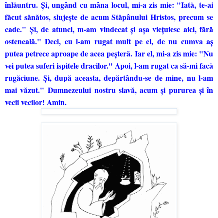
înlăuntru. Şi, ungând cu mâna locul, mi-a zis mie: "Iată, te-ai
făcut sănătos, slujeşte de acum Stăpânului Hristos, precum se
cade." Şi, de atunci, m-am vindecat şi aşa vieţuiesc aici, fără
osteneală." Deci, eu l-am rugat mult pe el, de nu cumva aş
putea petrece aproape de acea peşteră. Iar el, mi-a zis mie: "Nu
vei putea suferi ispitele dracilor." Apoi, l-am rugat ca să-mi facă
rugăciune. Şi, după aceasta, depărtându-se de mine, nu l-am
mai văzut."
Dumnezeului nostru slavă, acum şi pururea şi în
vecii vecilor! Amin.