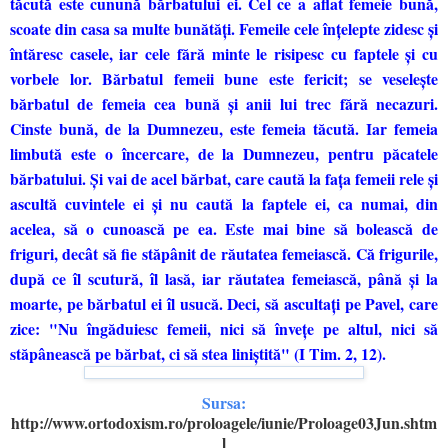
tăcută este cunună bărbatului ei. Cel ce a aflat femeie bună,
scoate din casa sa multe bunătăţi. Femeile cele înţelepte zidesc şi
întăresc casele, iar cele fără minte le risipesc cu faptele şi cu
vorbele lor. Bărbatul femeii bune este fericit; se veseleşte
bărbatul de femeia cea bună şi anii lui trec fără necazuri.
Cinste bună, de la Dumnezeu, este femeia tăcută. Iar femeia
limbută este o încercare, de la Dumnezeu, pentru păcatele
bărbatului. Şi vai de acel bărbat, care caută la faţa femeii rele şi
ascultă cuvintele ei şi nu caută la faptele ei, ca numai, din
acelea, să o cunoască pe ea. Este mai bine să bolească de
friguri, decât să fie stăpânit de răutatea femeiască. Că frigurile,
după ce îl scutură, îl lasă, iar răutatea femeiască, până şi la
moarte, pe bărbatul ei îl usucă. Deci, să ascultaţi pe Pavel, care
zice: "Nu îngăduiesc femeii, nici să înveţe pe altul, nici să
stăpânească pe bărbat, ci să stea liniştită" (I Tim. 2, 12).
Sursa:
http://www.ortodoxism.ro/proloagele/iunie/Proloage03Jun.shtm
l