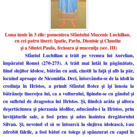
Luna iunie în 3 zile: pomenirea Sfântului Mucenic Luchilian,
cu cei patru tineri: Ipatie, Pavlu, Dionisie şi Claudiu
şi a Sfintei Paula,
fecioara şi muceniţa (sec. III)
Sfântul Luchilian a trăit pe vremea lui Aurelian,
împăratul Romei (270-275). A trăit mai întâi în păgânătate,
fiind slujitor idolesc, bătrân cu anii, cinstit la faţă şi alb la păr,
locuind aproape de Nicomidia. Deci, întorcându-se de la idoli la
credinţa în Hristos, a primit Sfântul Botez şi îşi înnoia la
bătrâneţe tinereţea lui, ca a vulturului, lipindu-se cu gândul şi
cu sufletul de dragostea lui Hristos. Şi, fiindcă arăta şi altora
deşertăciunea şi pierzania idolilor, aducându-i la Hristos, prin
învăţăturile sale, a fost prins şi adus înaintea dregătorului
Silvan. Şi, nevoind el să se întoarcă la slujirea idolească, i-au
zdrobit fălcile, a fost bătut cu toiege şi spânzurat cu capul în