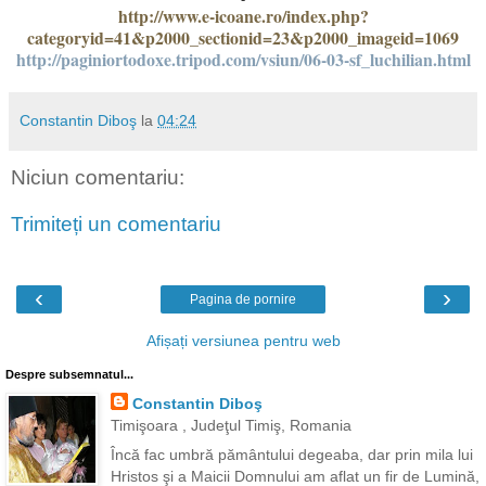
http://www.e-icoane.ro/index.php?
categoryid=41&p2000_sectionid=23&p2000_imageid=1069
http://paginiortodoxe.tripod.com/vsiun/06-03-sf_luchilian.html
Constantin Diboş
la
04:24
Niciun comentariu:
Trimiteți un comentariu
‹
›
Pagina de pornire
Afișați versiunea pentru web
Despre subsemnatul...
Constantin Diboş
Timişoara , Judeţul Timiş, Romania
Încă fac umbră pământului degeaba, dar prin mila lui
Hristos şi a Maicii Domnului am aflat un fir de Lumină,