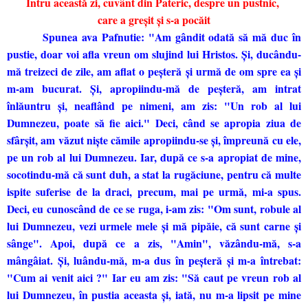
Întru această zi, cuvânt din Pateric, despre un pustnic,
care a greşit şi s-a pocăit
Spunea ava Pafnutie: "Am gândit odată să mă duc în
pustie, doar voi afla vreun om slujind lui Hristos. Şi, ducându-
mă treizeci de zile, am aflat o peşteră şi urmă de om spre ea şi
m-am bucurat. Şi, apropiindu-mă de peşteră, am intrat
înlăuntru şi, neaflând pe nimeni, am zis: "Un rob al lui
Dumnezeu, poate să fie aici." Deci, când se apropia ziua de
sfârşit, am văzut nişte cămile apropiindu-se şi, împreună cu ele,
pe un rob al lui Dumnezeu. Iar, după ce s-a apropiat de mine,
socotindu-mă că sunt duh, a stat la rugăciune, pentru că multe
ispite suferise de la draci, precum, mai pe urmă, mi-a spus.
Deci, eu cunoscând de ce se ruga, i-am zis: "Om sunt, robule al
lui Dumnezeu, vezi urmele mele şi mă pipăie, că sunt carne şi
sânge". Apoi, după ce a zis, "Amin", văzându-mă, s-a
mângâiat. Şi, luându-mă, m-a dus în peşteră şi m-a întrebat:
"Cum ai venit aici ?" Iar eu am zis: "Să caut pe vreun rob al
lui Dumnezeu, în pustia aceasta şi, iată, nu m-a lipsit pe mine