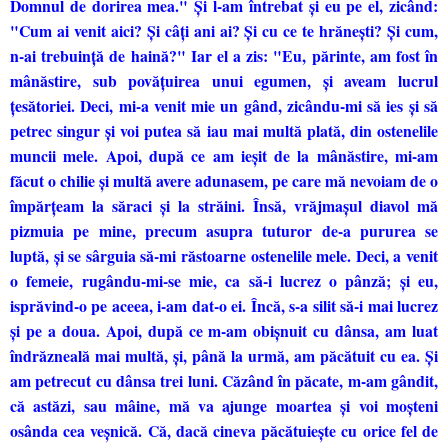
Domnul de dorirea mea." Şi l-am întrebat şi eu pe el, zicând:
"Cum ai venit aici? Şi câţi ani ai? Şi cu ce te hrăneşti? Şi cum,
n-ai trebuinţă de haină?" Iar el a zis: "Eu, părinte, am fost în
mânăstire, sub povăţuirea unui egumen, şi aveam lucrul
ţesătoriei. Deci, mi-a venit mie un gând, zicându-mi să ies şi să
petrec singur şi voi putea să iau mai multă plată, din ostenelile
muncii mele. Apoi, după ce am ieşit de la mânăstire, mi-am
făcut o chilie şi multă avere adunasem, pe care mă nevoiam de o
împărţeam la săraci şi la străini. Însă, vrăjmaşul diavol mă
pizmuia pe mine, precum asupra tuturor de-a pururea se
luptă, şi se sârguia să-mi răstoarne ostenelile mele. Deci, a venit
o femeie, rugându-mi-se mie, ca să-i lucrez o pânză; şi eu,
isprăvind-o pe aceea, i-am dat-o ei. Încă, s-a silit să-i mai lucrez
şi pe a doua. Apoi, după ce m-am obişnuit cu dânsa, am luat
îndrăzneală mai multă, şi, până la urmă, am păcătuit cu ea. Şi
am petrecut cu dânsa trei luni. Căzând în păcate, m-am gândit,
că astăzi, sau mâine, mă va ajunge moartea şi voi moşteni
osânda cea veşnică. Că, dacă cineva păcătuieşte cu orice fel de