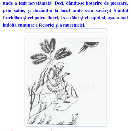
unde a ieşit nevătămată. Deci, dându-se hotărîre de pierzare,
prin sabie, şi ducând-o la locul unde s-au săvârşit Sfântul
Luchilian şi cei patru tineri, i s-a tăiat şi ei capul şi, aşa, a luat
îndoită cunună: a fecioriei şi a muceniciei.