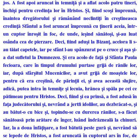
jos. A fost apoi aruncat în temniţă şi a aflat acolo patru tineri,
închişi pentru credinţa lor în Hristos. Şi, fiind scoşi împreună,
înaintea dregătorului şi rămânând neclintiţi în creştineasca
credinţă Sfântul a fost aruncat împreună cu ţinerii aceia, într-
un cuptor înroşit în foc, de unde, ieşind sănătoşi, şi-au luat
osânda cea de pierzare. Deci, fiind aduşi la Bizanţ, acelora li s-
au tăiat capetele, iar pe sfânt l-au spânzurat pe o cruce şi aşa şi-
a dat sufletul la Dumnezeu. Şi era acolo de faţă şi Sfânta Paula
fecioara, care în timpul drumului purtase grijă de rănile lor,
iar, după sfârşitul Mucenicilor, a avut grijă de moaştele lor,
pentru că era creştină, de părinţii ei, şi avea această slujire,
adică, putea intra în temniţe şi lecuia, hrănea şi spăla pe cei ce
pătimeau pentru Hristos. Deci, fiind şi ea prinsă, a fost adusă în
faţa judecătorului şi, nevrând a jertfi idolilor, au dezbrăcat-o, şi
au bătut-o cu bice şi, topindu-se cu durerea rănilor, s-a făcut
sănătoasă prin arătare de înger, luând îndrăzneală la chinuri.
Iar, la a doua înfăţişare, a fost bătută peste gură şi, nevrând să
se lepede de Hristos, a fost aruncată în cuptorul ars în foc, de