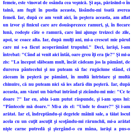
femeie, este vinovat de osânda cea veşnică. Şi aşa, părăsind-o în
taină, am fugit în pustia aceasta, lăsându-mi toată averea
femeii. Iar, după ce am venit aici, în peştera aceasta, am aflat
un izvor şi finicul care are douăsprezece ramuri, şi, în fiecare
lună, rodeşte câte o ramură, care îmi ajunge treizeci de zile,
apoi, se coace alta. Iar, după mulţi ani, mi-a crescut mie părul
care mi s-a făcut acoperământ trupului." Deci, iarăşi, l-am
întrebat: "Când ai venit aici întâi, oare greu îţi era ţie?" Şi mi-a
zis: "La început slăbeam mult, încât cădeam jos la pământ, de
durerea pântecelui şi nu puteam să fac rugăciune stând, ci
zăceam în peşteră pe pământ, în multă întristare şi multă
chinuire, că nu puteam nici să ies afară din peşteră. Iar, după
aceasta, am văzut un bărbat intrând şi zicându-mi mie: "Ce te
doare ?" Iar eu, abia i-am putut răspunde, şi i-am spus lui:
"Pântecele mă doare." Mi-a zis el: "Unde te doare?" Şi i-am
arătat. Iar el, îndreptându-şi degetele mâinii sale, a tăiat locul
acela cu un cuţit ascuţit şi scoţându-mi rărunchii, mi-a arătat
nişte carne putredă şi ştergând-o cu mâna, iarăşi a pus-o